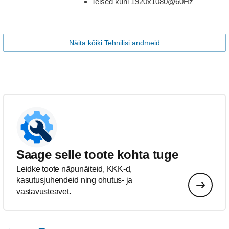
Teised kuni 1920x1080@60Hz
Näita kõiki Tehnilisi andmeid
Saage selle toote kohta tuge
Leidke toote näpunäiteid, KKK-d,
kasutusjuhendeid ning ohutus- ja
vastavusteavet.