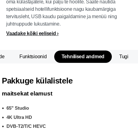
oma külastajatele, kui palju te hoolite. Saate nautida
spetsiaalseid hotellifunktsioone nagu kaubamärgiga
tervitusleht, USB kaudu paigaldamine ja menüü ning
juhtnuppude lukustamine.
Vaadake kõiki eeliseid
de
Funktsioonid
Tehnilised andmed
Tugi
Pakkuge külalistele
maitsekat elamust
65" Studio
4K Ultra HD
DVB-T2/T/C HEVC