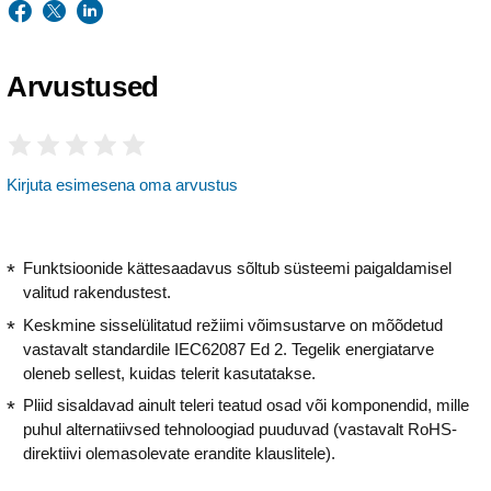
Arvustused
Kirjuta esimesena oma arvustus
Funktsioonide kättesaadavus sõltub süsteemi paigaldamisel
valitud rakendustest.
Keskmine sisselülitatud režiimi võimsustarve on mõõdetud
vastavalt standardile IEC62087 Ed 2. Tegelik energiatarve
oleneb sellest, kuidas telerit kasutatakse.
Pliid sisaldavad ainult teleri teatud osad või komponendid, mille
puhul alternatiivsed tehnoloogiad puuduvad (vastavalt RoHS-
direktiivi olemasolevate erandite klauslitele).