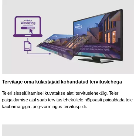
Tervitage oma külastajaid kohandatud tervituslehega
Teleri sisselülitamisel kuvatakse alati tervituslehekülg. Teleri
paigaldamise ajal saab tervitusleheküljele hõlpsasti paigaldada teie
kaubamärgiga .png-vormingus tervituspildi.