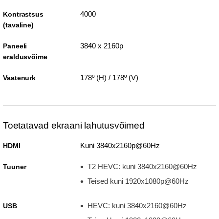
4000
Kontrastsus
(tavaline)
3840 x 2160p
Paneeli
eraldusvõime
178º (H) / 178º (V)
Vaatenurk
Toetatavad ekraani lahutusvõimed
Kuni 3840x2160p@60Hz
HDMI
T2 HEVC: kuni 3840x2160@60Hz
Tuuner
Teised kuni 1920x1080p@60Hz
HEVC: kuni 3840x2160@60Hz
USB