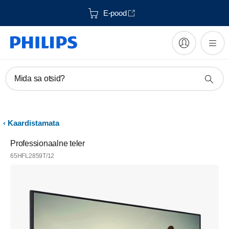
E-pood
Mida sa otsid?
Kaardistamata
Professionaalne teler
65HFL2859T/12