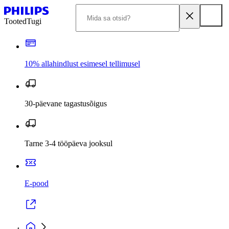
Tooted
Tugi
10% allahindlust esimesel tellimusel
30-päevane tagastusõigus
Tarne 3-4 tööpäeva jooksul
E-pood