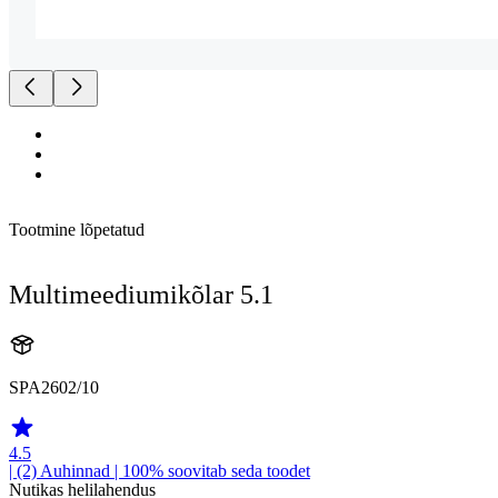
Tootmine lõpetatud
Multimeediumikõlar 5.1
SPA2602/10
4.5
| (2)
Auhinnad
| 100% soovitab seda toodet
Nutikas helilahendus