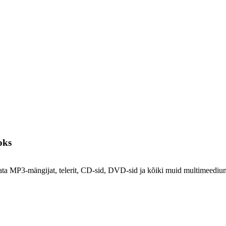
oks
ta MP3-mängijat, telerit, CD-sid, DVD-sid ja kõiki muid multimeedi