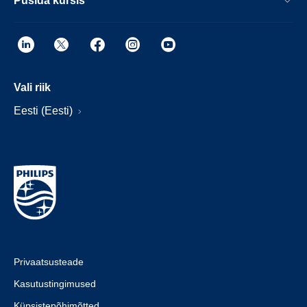
Püsida kursis
Vali riik
Eesti (Eesti)
Privaatsusteade
Kasutustingimused
Küpsistepõhimõtted