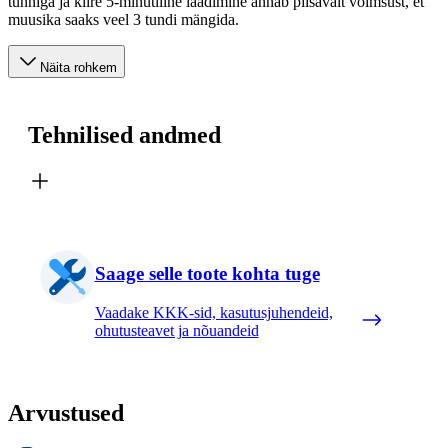
tunniga ja kiire 5-minutiline laadimine annab piisavalt võimsust, et
muusika saaks veel 3 tundi mängida.
Näita rohkem
Tehnilised andmed
Saage selle toote kohta tuge
Vaadake KKK-sid, kasutusjuhendeid,
ohutusteavet ja nõuandeid
Arvustused