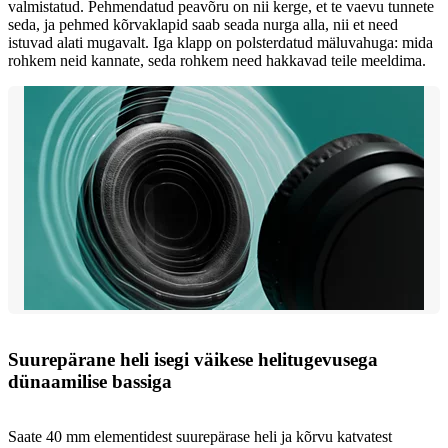
valmistatud. Pehmendatud peavõru on nii kerge, et te vaevu tunnete
seda, ja pehmed kõrvaklapid saab seada nurga alla, nii et need
istuvad alati mugavalt. Iga klapp on polsterdatud mäluvahuga: mida
rohkem neid kannate, seda rohkem need hakkavad teile meeldima.
Suurepärane heli isegi väikese helitugevusega
dünaamilise bassiga
Saate 40 mm elementidest suurepärase heli ja kõrvu katvatest