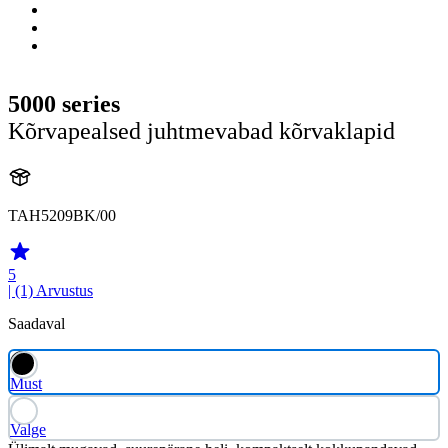
5000 series
Kõrvapealsed juhtmevabad kõrvaklapid
TAH5209BK/00
5
| (1)
Arvustus
Saadaval
Must
Valge