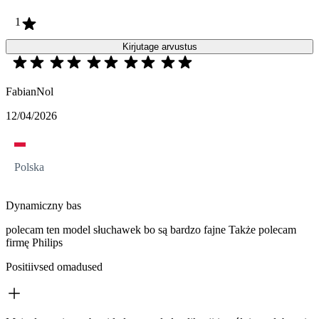
1
Kirjutage arvustus
FabianNol
12/04/2026
Polska
Dynamiczny bas
polecam ten model słuchawek bo są bardzo fajne Także polecam
firmę Philips
Positiivsed omadused