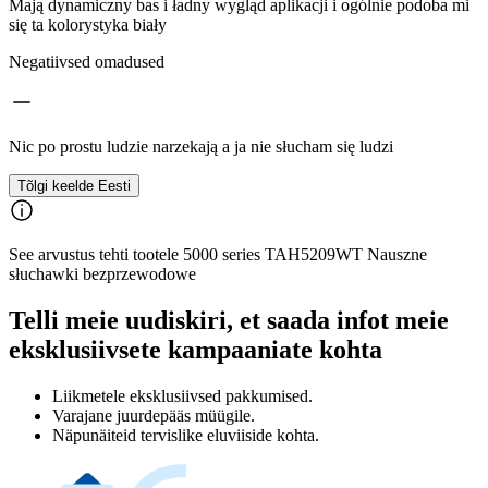
Mają dynamiczny bas i ładny wygląd aplikacji i ogólnie podoba mi
się ta kolorystyka biały
Negatiivsed omadused
Nic po prostu ludzie narzekają a ja nie słucham się ludzi
Tõlgi keelde Eesti
See arvustus tehti tootele 5000 series TAH5209WT Nauszne
słuchawki bezprzewodowe
Telli meie uudiskiri, et saada infot meie
eksklusiivsete kampaaniate kohta
Liikmetele eksklusiivsed pakkumised.
Varajane juurdepääs müügile.
Näpunäiteid tervislike eluviiside kohta.