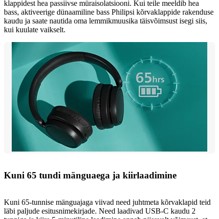
klappidest hea passiivse müraisolatsiooni. Kui teile meeldib hea
bass, aktiveerige dünaamiline bass Philipsi kõrvaklappide rakenduse
kaudu ja saate nautida oma lemmikmuusika täisvõimsust isegi siis,
kui kuulate vaikselt.
Kuni 65 tundi mänguaega ja kiirlaadimine
Kuni 65-tunnise mänguajaga viivad need juhtmeta kõrvaklapid teid
läbi paljude esitusnimekirjade. Need laadivad USB-C kaudu 2