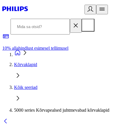
10% allahindlust esimesel tellimusel
3
Kõrvaklapid
Kõik seeriad
5000 series Kõrvapealsed juhtmevabad kõrvaklapid