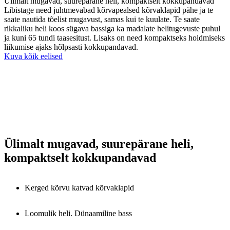
Ülimalt mugavad, suurepärane heli, kompaktselt kokkupandavad
Libistage need juhtmevabad kõrvapealsed kõrvaklapid pähe ja te
saate nautida tõelist mugavust, samas kui te kuulate. Te saate
rikkaliku heli koos sügava bassiga ka madalate helitugevuste puhul
ja kuni 65 tundi taasesitust. Lisaks on need kompaktseks hoidmiseks
liikumise ajaks hõlpsasti kokkupandavad.
Kuva kõik eelised
Ülimalt mugavad, suurepärane heli,
kompaktselt kokkupandavad
Kerged kõrvu katvad kõrvaklapid
Loomulik heli. Dünaamiline bass