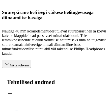
Suurepärane heli isegi väikese helitugevusega
dünaamilise bassiga
Nautige 40 mm kõlarielementidest tulevat suurepärast heli ja kõrvu
katvate klappide head passiivset müraisolatsiooni. Teie
lemmikbassihelide täieliku võimsuse nautimiseks ilma helitugevust
suurendamata aktiveerige lihtsalt dünaamiline bass
mitmefunktsioonilise nupu abil või rakenduse Philips Headphones
kaudu.
Näita rohkem
Tehnilised andmed