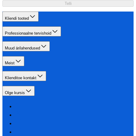
Telli
Kliendi tooted
Professionaalne tervishoid
Muud ärilahendused
Meist
Klienditoe kontakt
Olge kursis