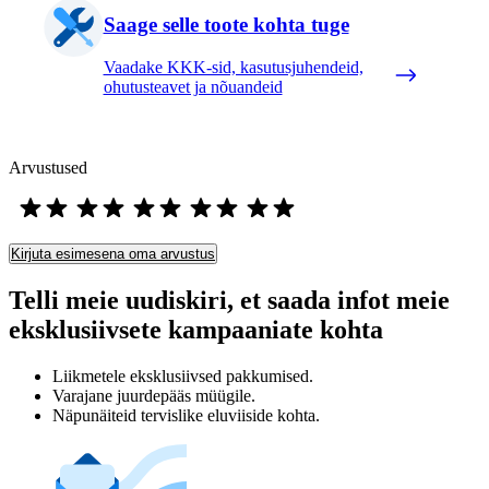
Saage selle toote kohta tuge
Vaadake KKK-sid, kasutusjuhendeid,
ohutusteavet ja nõuandeid
Arvustused
Kirjuta esimesena oma arvustus
Telli meie uudiskiri, et saada infot meie
eksklusiivsete kampaaniate kohta
Liikmetele eksklusiivsed pakkumised.
Varajane juurdepääs müügile.
Näpunäiteid tervislike eluviiside kohta.