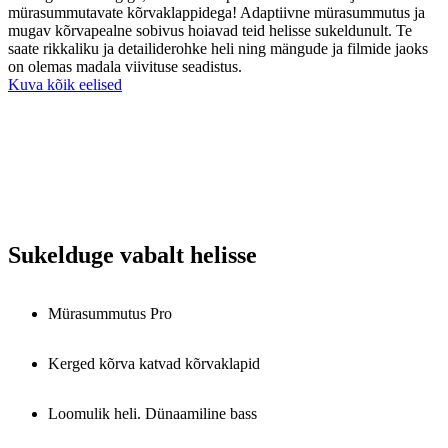
mürasummutavate kõrvaklappidega! Adaptiivne mürasummutus ja
mugav kõrvapealne sobivus hoiavad teid helisse sukeldunult. Te
saate rikkaliku ja detailiderohke heli ning mängude ja filmide jaoks
on olemas madala viivituse seadistus.
Kuva kõik eelised
Sukelduge vabalt helisse
Mürasummutus Pro
Kerged kõrva katvad kõrvaklapid
Loomulik heli. Dünaamiline bass