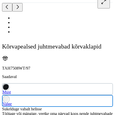
Kõrvapealsed juhtmevabad kõrvaklapid
TAH7508WT/97
Saadaval
Must
Valge
Sukelduge vabalt helisse
Töötage või mängige, veetke oma päevad koos nende juhtmevabade