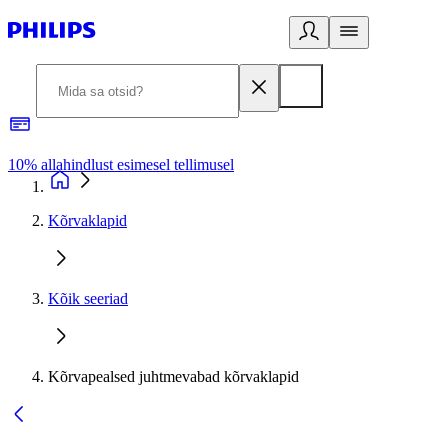
10% allahindlust esimesel tellimusel
3
Kõrvaklapid
Kõik seeriad
Kõrvapealsed juhtmevabad kõrvaklapid