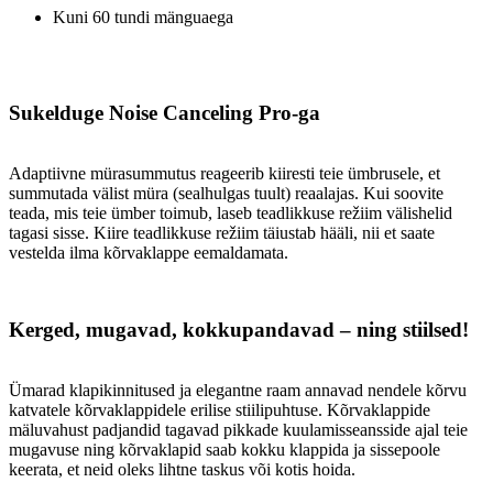
Kuni 60 tundi mänguaega
Sukelduge Noise Canceling Pro-ga
Adaptiivne mürasummutus reageerib kiiresti teie ümbrusele, et
summutada välist müra (sealhulgas tuult) reaalajas. Kui soovite
teada, mis teie ümber toimub, laseb teadlikkuse režiim välishelid
tagasi sisse. Kiire teadlikkuse režiim täiustab hääli, nii et saate
vestelda ilma kõrvaklappe eemaldamata.
Kerged, mugavad, kokkupandavad – ning stiilsed!
Ümarad klapikinnitused ja elegantne raam annavad nendele kõrvu
katvatele kõrvaklappidele erilise stiilipuhtuse. Kõrvaklappide
mäluvahust padjandid tagavad pikkade kuulamisseansside ajal teie
mugavuse ning kõrvaklapid saab kokku klappida ja sissepoole
keerata, et neid oleks lihtne taskus või kotis hoida.