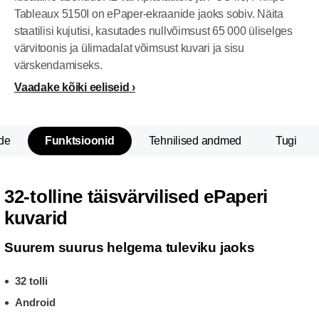
Tableaux 5150I on ePaper-ekraanide jaoks sobiv. Näita
staatilisi kujutisi, kasutades nullvõimsust 65 000 üliselges
värvitoonis ja ülimadalat võimsust kuvari ja sisu
värskendamiseks.
Vaadake kõiki eeliseid
de
Funktsioonid
Tehnilised andmed
Tugi
32-tolline täisvärvilised ePaperi
kuvarid
Suurem suurus helgema tuleviku jaoks
32 tolli
Android