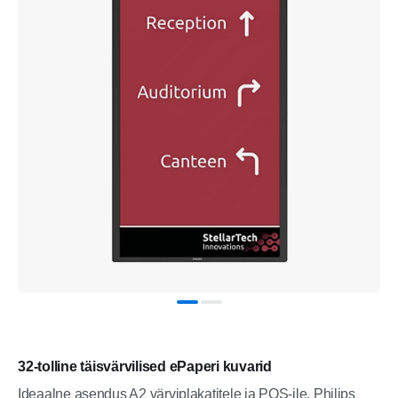
32-tolline täisvärvilised ePaperi kuvarid
Ideaalne asendus A2 värviplakatitele ja POS-ile, Philips