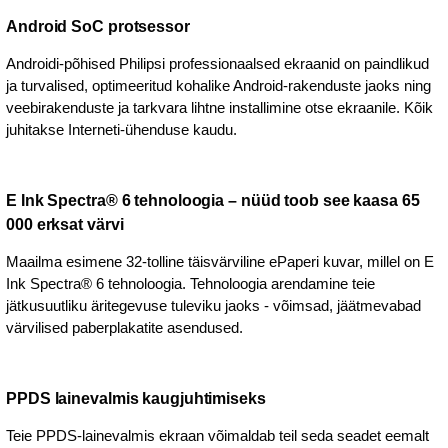
Android SoC protsessor
Androidi-põhised Philipsi professionaalsed ekraanid on paindlikud
ja turvalised, optimeeritud kohalike Android-rakenduste jaoks ning
veebirakenduste ja tarkvara lihtne installimine otse ekraanile. Kõik
juhitakse Interneti-ühenduse kaudu.
E Ink Spectra® 6 tehnoloogia – nüüd toob see kaasa 65
000 erksat värvi
Maailma esimene 32-tolline täisvärviline ePaperi kuvar, millel on E
Ink Spectra® 6 tehnoloogia. Tehnoloogia arendamine teie
jätkusuutliku äritegevuse tuleviku jaoks - võimsad, jäätmevabad
värvilised paberplakatite asendused.
PPDS lainevalmis kaugjuhtimiseks
Teie PPDS-lainevalmis ekraan võimaldab teil seda seadet eemalt