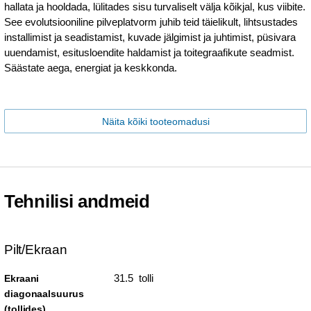
hallata ja hooldada, lülitades sisu turvaliselt välja kõikjal, kus viibite.
See evolutsiooniline pilveplatvorm juhib teid täielikult, lihtsustades
installimist ja seadistamist, kuvade jälgimist ja juhtimist, püsivara
uuendamist, esitusloendite haldamist ja toitegraafikute seadmist.
Säästate aega, energiat ja keskkonda.
Näita kõiki tooteomadusi
Tehnilisi andmeid
Pilt/Ekraan
31.5 tolli
Ekraani
diagonaalsuurus
(tollides)