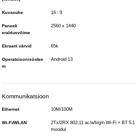
16 : 9
Kuvasuhe
2560 x 1440
Paneeli
eraldusvõime
65k
Ekraani värvid
Android 13
Operatsioonisüstee
m
Kommunikatsioon
10M/100M
Ethernet
2Tx/2RX 802,11 ac/a/b/g/n Wi-Fi + BT 5.1
Wi-Fi/WLAN
moodul