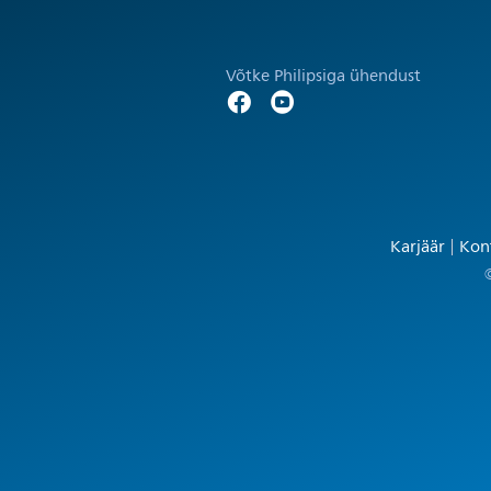
Võtke Philipsiga ühendust
Karjäär
Kont
©