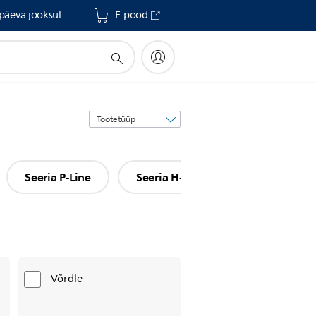
päeva jooksul
E-pood
Sortimisalus
Seeria P-Line
Seeria H-Line
Seeria L-Line
Võrdle