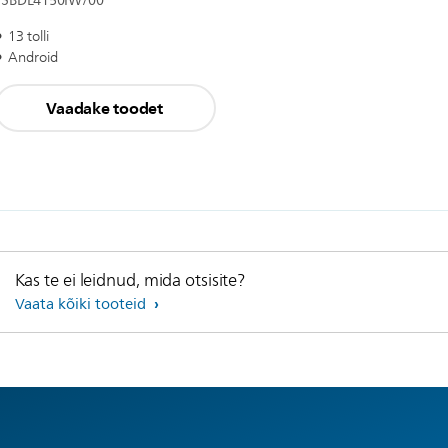
13BDL4150IW/00
13 tolli
Android
Vaadake toodet
Kas te ei leidnud, mida otsisite?
Vaata kõiki tooteid