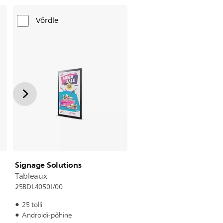
Võrdle
Signage Solutions
Tableaux
25BDL4050I/00
25 tolli
Androidi-põhine