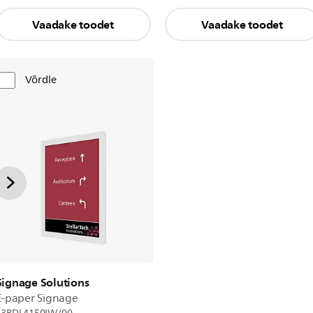
Vaadake toodet
Vaadake toodet
Võrdle
Signage Solutions
E-paper Signage