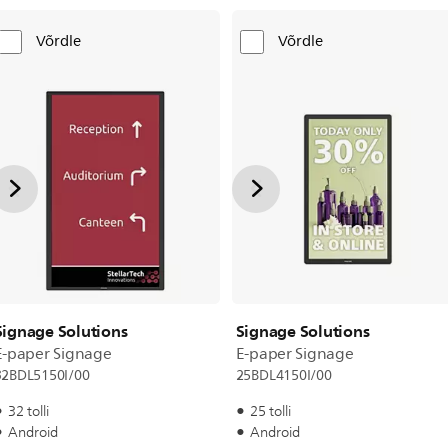
Võrdle
Võrdle
Signage Solutions
Signage Solutions
E-paper Signage
E-paper Signage
32BDL5150I/00
25BDL4150I/00
32 tolli
25 tolli
Android
Android