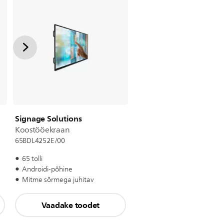
Signage Solutions
Koostööekraan
65BDL4252E/00
65 tolli
Androidi-põhine
Mitme sõrmega juhitav
Vaadake toodet