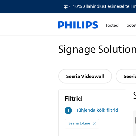
10% allahindlust esimesel telli
Tooted
Toote
Signage Solutio
Seeria Videowall
Seeri
Filtrid
Filtrid
Tühjenda kõik filtrid
1
Seeria E-Line