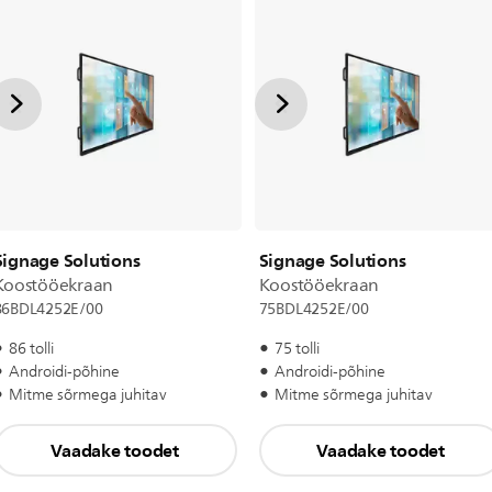
Signage Solutions
Signage Solutions
Koostööekraan
Koostööekraan
86BDL4252E/00
75BDL4252E/00
86 tolli
75 tolli
Androidi-põhine
Androidi-põhine
Mitme sõrmega juhitav
Mitme sõrmega juhitav
Vaadake toodet
Vaadake toodet