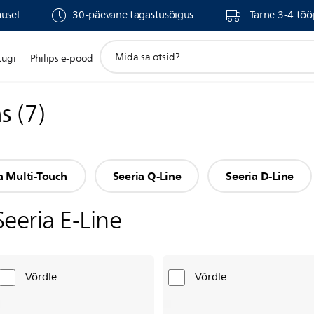
musel
30-päevane tagastusõigus
Tarne 3-4 töö
support
tugi
Philips e-pood
search
icon
ns
(
7
)
a Multi-Touch
Seeria Q-Line
Seeria D-Line
Seeria E-Line
Võrdle
Võrdle