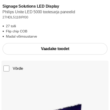
Signage Solutions LED Display
Philips Unite LED 5000 tootesarja paneelid
27HDL5118IP/00
27 tolli
Flip chip COB
Madal võimsustarve
Vaadake toodet
Võrdle