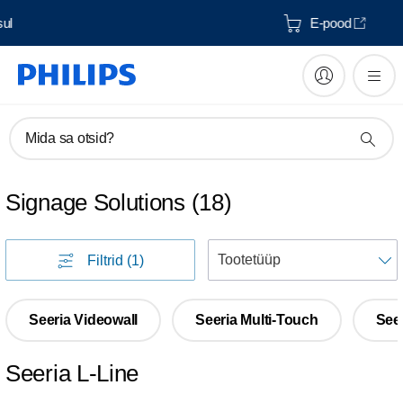
Tarne 3-4 tööpäeva jooksul
Mida sa otsid?
Signage Solutions
(
18
)
S
Filtrid
(1)
Seeria Videowall
Seeria Multi-Touch
Seer
Seeria L-Line