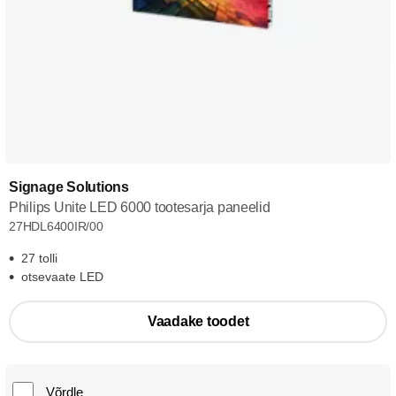
Signage Solutions
Philips Unite LED 6000 tootesarja paneelid
27HDL6400IR/00
27 tolli
otsevaate LED
Vaadake toodet
Võrdle