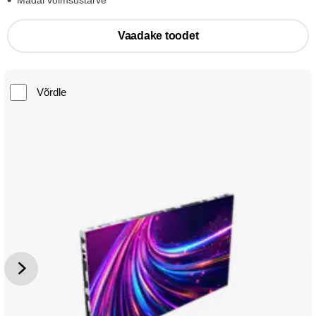
Madal võimsustarve
Vaadake toodet
Võrdle