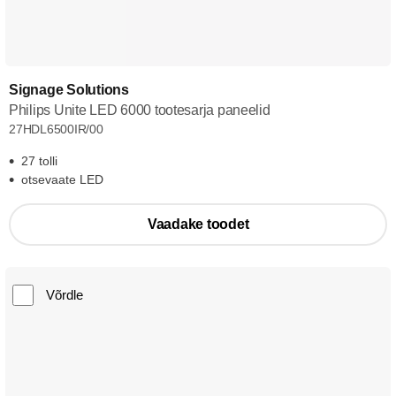
Signage Solutions
Philips Unite LED 6000 tootesarja paneelid
27HDL6500IR/00
27 tolli
otsevaate LED
Vaadake toodet
Võrdle