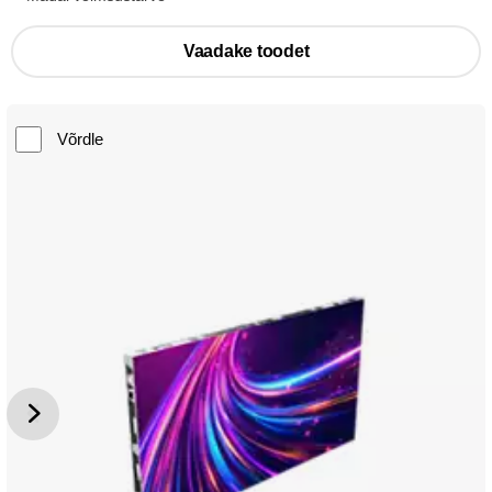
Vaadake toodet
Võrdle