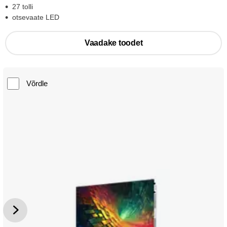
27 tolli
otsevaate LED
Vaadake toodet
Võrdle