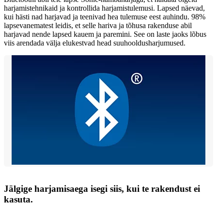
harjamistehnikaid ja kontrollida harjamistulemusi. Lapsed näevad,
kui hästi nad harjavad ja teenivad hea tulemuse eest auhindu. 98%
lapsevanematest leidis, et selle hariva ja tõhusa rakenduse abil
harjavad nende lapsed kauem ja paremini. See on laste jaoks lõbus
viis arendada välja elukestvad head suuhooldusharjumused.
Jälgige harjamisaega isegi siis, kui te rakendust ei
kasuta.