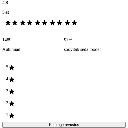
4.8
5-st
1489
97
%
Auhinnad
soovitab seda toodet
5
4
3
2
1
Kirjutage arvustus