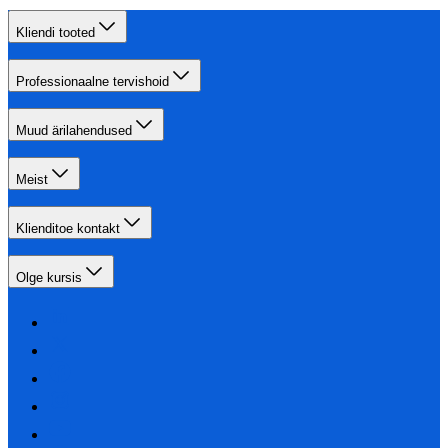
Kliendi tooted
Professionaalne tervishoid
Muud ärilahendused
Meist
Klienditoe kontakt
Olge kursis