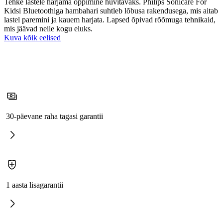
Tehke lastele harjama õppimine huvitavaks. Philips Sonicare For
Kidsi Bluetoothiga hambahari suhtleb lõbusa rakendusega, mis aitab
lastel paremini ja kauem harjata. Lapsed õpivad rõõmuga tehnikaid,
mis jäävad neile kogu eluks.
Kuva kõik eelised
30-päevane raha tagasi garantii
1 aasta lisagarantii