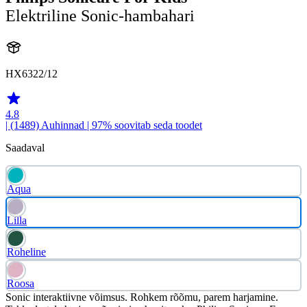
Elektriline Sonic-hambahari
HX6322/12
4.8
| (1489)
Auhinnad
| 97% soovitab seda toodet
Saadaval
Aqua
Lilla
Roheline
Roosa
Sonic interaktiivne võimsus. Rohkem rõõmu, parem harjamine.