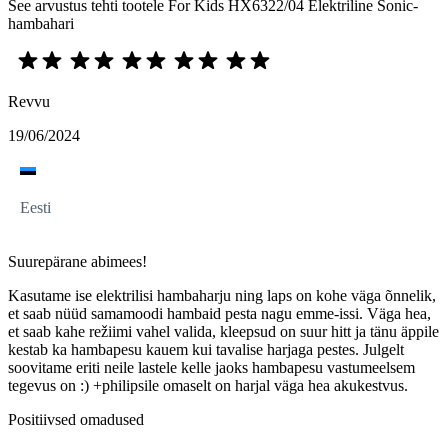
See arvustus tehti tootele For Kids HX6322/04 Elektriline Sonic-
hambahari
Revvu
19/06/2024
Eesti
Suurepärane abimees!
Kasutame ise elektrilisi hambaharju ning laps on kohe väga õnnelik,
et saab nüüd samamoodi hambaid pesta nagu emme-issi. Väga hea,
et saab kahe režiimi vahel valida, kleepsud on suur hitt ja tänu äppile
kestab ka hambapesu kauem kui tavalise harjaga pestes. Julgelt
soovitame eriti neile lastele kelle jaoks hambapesu vastumeelsem
tegevus on :) +philipsile omaselt on harjal väga hea akukestvus.
Positiivsed omadused