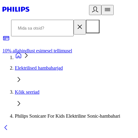
10% allahindlust esimesel tellimusel
3
Elektrilised hambaharjad
Kõik seeriad
Philips Sonicare For Kids Elektriline Sonic-hambahari