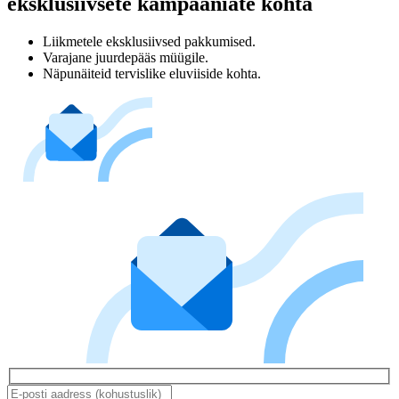
eksklusiivsete kampaaniate kohta
Liikmetele eksklusiivsed pakkumised.
Varajane juurdepääs müügile.
Näpunäiteid tervislike eluviiside kohta.