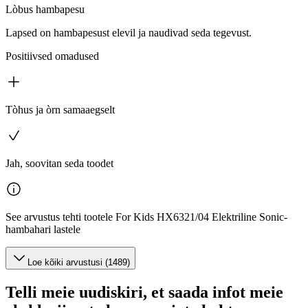
Lòbus hambapesu
Lapsed on hambapesust elevil ja naudivad seda tegevust.
Positiivsed omadused
Tòhus ja òrn samaaegselt
Jah, soovitan seda toodet
See arvustus tehti tootele For Kids HX6321/04 Elektriline Sonic-
hambahari lastele
Loe kõiki arvustusi (1489)
Telli meie uudiskiri, et saada infot meie