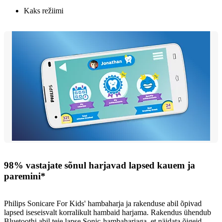
Kaks režiimi
98% vastajate sõnul harjavad lapsed kauem ja
paremini*
Philips Sonicare For Kids' hambaharja ja rakenduse abil õpivad
lapsed iseseisvalt korralikult hambaid harjama. Rakendus ühendub
Bluetoothi abil teie lapse Sonic-hambaharjaga, et näidata õigeid