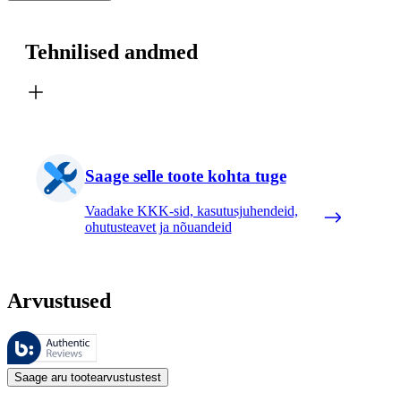
Tehnilised andmed
Saage selle toote kohta tuge
Vaadake KKK-sid, kasutusjuhendeid,
ohutusteavet ja nõuandeid
Arvustused
Neid arvustusi haldab Bazaarvoice ja need vastavad Bazaarvoice’i auten
Kliendi arvamused toodete ja tärnihinnangute kujul on kasulikud kõigile
Saage aru tootearvustustest