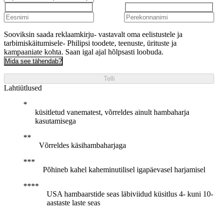
Sooviksin saada reklaamkirju- vastavalt oma eelistustele ja
tarbimiskäitumisele- Philipsi toodete, teenuste, ürituste ja
kampaaniate kohta. Saan igal ajal hõlpsasti loobuda.
Mida see tähendab?
Telli
Lahtiütlused
küsitletud vanematest, võrreldes ainult hambaharja
kasutamisega
Võrreldes käsihambaharjaga
Põhineb kahel kaheminutilisel igapäevasel harjamisel
USA hambaarstide seas läbiviidud küsitlus 4- kuni 10-
aastaste laste seas