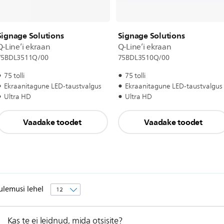
Signage Solutions
Signage Solutions
Q-Line’i ekraan
Q-Line’i ekraan
75BDL3511Q/00
75BDL3510Q/00
75 tolli
75 tolli
Ekraanitagune LED-taustvalgus
Ekraanitagune LED-taustvalgus
Ultra HD
Ultra HD
Vaadake toodet
Vaadake toodet
ulemusi lehel
Kas te ei leidnud, mida otsisite?