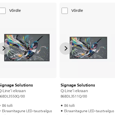
Võrdle
Võrdle
Signage Solutions
Signage Solutions
Q-Line’i ekraan
Q-Line’i ekraan
86BDL3550Q/00
86BDL3511Q/00
86 tolli
86 tolli
Ekraanitagune LED-taustvalgus
Ekraanitagune LED-taustvalgus