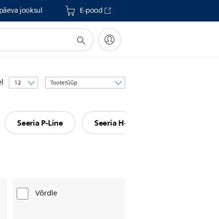
päeva jooksul
E-pood
Sortimisalus
el
Seeria P-Line
Seeria H-Line
Seeria L-Line
Võrdle