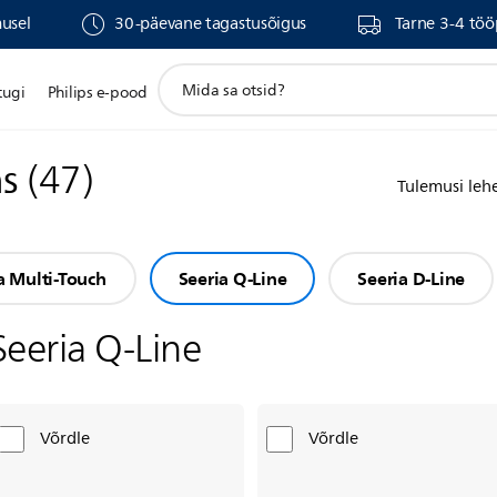
musel
30-päevane tagastusõigus
Tarne 3-4 töö
support
tugi
Philips e-pood
search
icon
ns
(
47
)
Tulemusi leh
a Multi-Touch
Seeria Q-Line
Seeria D-Line
Seeria Q-Line
Võrdle
Võrdle