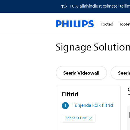
10% allahindlust esimesel telli
Tooted
Toote
Signage Solutio
Seeria Videowall
Seeri
Filtrid
Filtrid
Tühjenda kõik filtrid
1
Seeria Q-Line