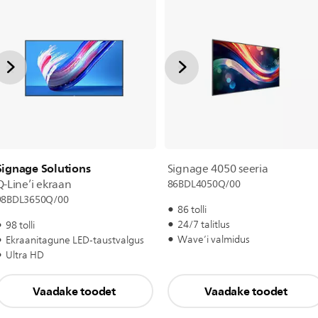
Signage Solutions
Signage 4050 seeria
Q-Line’i ekraan
86BDL4050Q/00
98BDL3650Q/00
86 tolli
24/7 talitlus
98 tolli
Wave’i valmidus
Ekraanitagune LED-taustvalgus
Ultra HD
Vaadake toodet
Vaadake toodet