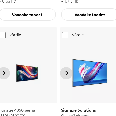
Ultra HD
Ultra HD
Vaadake toodet
Vaadake toodet
Võrdle
Võrdle
Signage Solutions
Signage 4050 seeria
75BDL4050Q/00