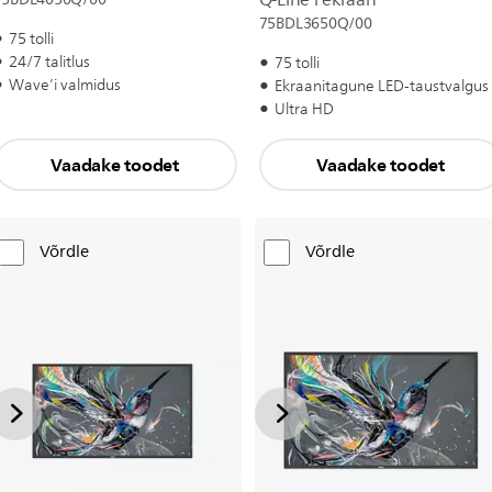
Q-Line’i ekraan
75BDL3650Q/00
75 tolli
24/7 talitlus
75 tolli
Wave’i valmidus
Ekraanitagune LED-taustvalgus
Ultra HD
Vaadake toodet
Vaadake toodet
Võrdle
Võrdle