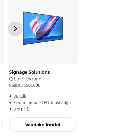
Signage Solutions
Q-Line’i ekraan
86BDL3650Q/00
86 tolli
Ekraanitagune LED-taustvalgus
Ultra HD
Vaadake toodet