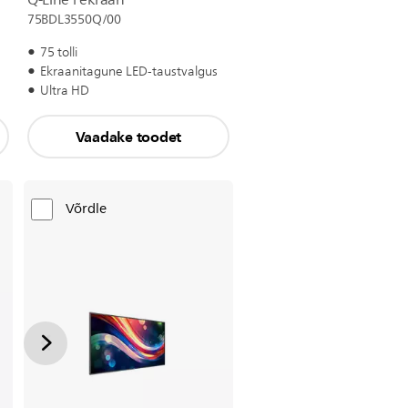
Q-Line’i ekraan
75BDL3550Q/00
75 tolli
Ekraanitagune LED-taustvalgus
Ultra HD
Vaadake toodet
Võrdle