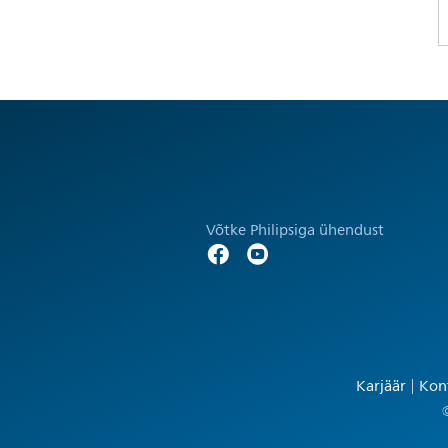
Võtke Philipsiga ühendust
Karjäär
Kont
©