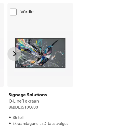
Võrdle
Signage Solutions
Q-Line’i ekraan
86BDL3510Q/00
86 tolli
Ekraanitagune LED-taustvalgus