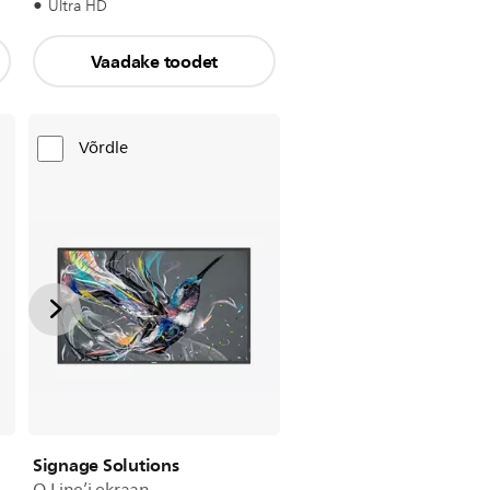
Ultra HD
Vaadake toodet
Võrdle
Signage Solutions