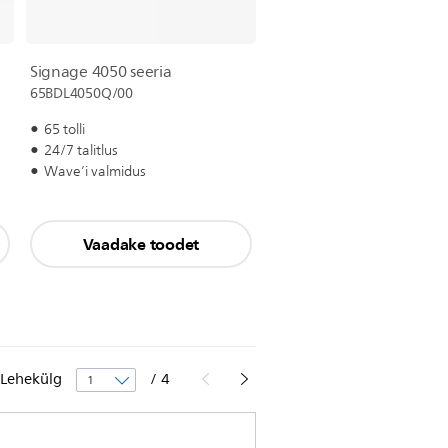
Signage 4050 seeria
65BDL4050Q/00
65 tolli
24/7 talitlus
Wave’i valmidus
Vaadake toodet
Lehekülg
/
4